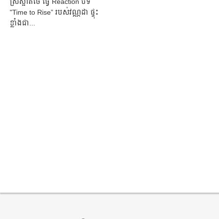
ស្រីស្អាតថៃ ធ្វើ Reaction បទ
"Time to Rise” របស់​វណ្ណដា ផ្ទុះ​
ខ្លាំងជា...