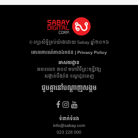
​© រក្សា​សិទ្ធិ​គ្រប់​យ៉ាង​ដោយ​ Sabay ឆ្នាំ​២០១៦
គោលការណ៍​ភាព​ឯកជន | Privacy Policy
អាសយដ្ឋាន
អគារ​លេខ ៣០៨ មហាវិថីព្រះមុន្នីវង្ស
សង្កាត់បឹងរាំង ខណ្ឌដូនពេញ
ជួបគ្នានៅបណ្តាញសង្គម
ទំនាក់ទំនង
info@sabay.com
023 228 000