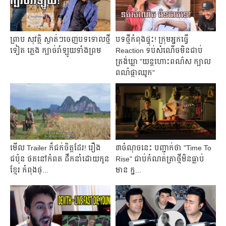
ព្រាប សុវត្ថិ ស្ងាត់​ៗចេញ​បទ​ទោល​ថ្មី​
បទ​ថ្មី​កំពុង​ផ្ទុះ! ក្រុម​អ្នក​ធ្វើ
ទៀត ភ្លេង ក្បាច់​រាំ​ឡូយ​ទាំង​ព្រម
Reaction ទប់​សំណើច​មិន​ជាប់
ត្រង់ឃ្លា "យន្តហោះ​ពណ៌​ស ក្បាល​
ពណ៌​ផ្កា​ឈូក"
មើល Trailer ក៏ជក់ចិត្តដែរ! រឿង
៣ចំណុចនេះ បញ្ជាក់ថា "Time To
ជប៉ុន ថតនៅកំពត ដឹកនាំដោយកូន
Rise" ជាប់​កំណត់ត្រា​ថ្មីមិនធ្លាប់
ខ្មែរ កំពុងផ្...
មាន ក្ន...