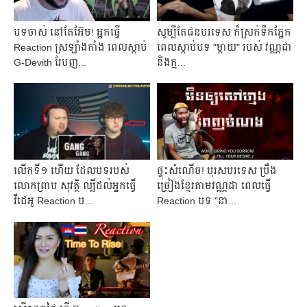
បទចាស់ នៅតែអ៊ែម! អ្នកធ្វើ
សូម្បីតែជនបរទេស ក៏ស្រក់ទឹកភ្នែក
Reaction ស្រឡាំងកាំង ពេលស្ដាប់
ពេលស្ដាប់បទ "ម្ដាយ" របស់ វណ្ណដា
G-Devith រែបញ...
និងក្ម...
លើកទី១ ហើយ ដែល​បទរបស់
ផ្ទុះសំណើច! បុរសបរទេស ប្រឹង
លោកព្រាប សុវត្ថិ ល្បីដល់អ្នកធ្វើ
ច្រៀងខ្មែរតាមវណ្ណដា ពេលធ្វើ
វីដេអូ Reaction ប...
Reaction បទ "នា...