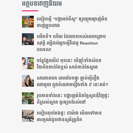
អត្ថបទពេញនិយម
របៀប​ធ្វើ “បង្គា​អប់​មីសួ” ឲ្យ​ឈ្ងុយ​ឆ្ងាញ់​មិន​
ចាញ់​ម្ហូប​ហាង
លើកទី១ ហើយ ដែល​បទរបស់លោកព្រាប
សុវត្ថិ ល្បីដល់អ្នកធ្វើវីដេអូ Reaction
បរទេស!
​បន្លែ​​ផ្លែឈើ​​​​​​​៨ ​​មុខនេះ បើ​​ញ៉ាំ​ទាំង​​សំបក
វីតាមីន​​​​កាន់​តែ​​​ខ្ពស់ សាច់​កាន់​តែ​​ស្អាត​
សារភាពមក ពេលបែកគ្នា ធ្លាប់ធ្វើរឿង
ណាមួយ ក្នុងចំណោមរឿងទាំង ៩ នេះអត់?
រូបភាពទាំងនេះ បង្ហាញ​គំនិត​ច្នៃ​សួន​ជុំ​វិញ​ផ្ទះ​​
ដ៏​ស្រស់​ស្អាត​ ​គួរ​ឲ្យ​ចង់​រស់​នៅ
របៀបតុបតែង​ផ្ទះ​ ៥យ៉ាង ​​​មើល​​ទៅ​មាន​
អារម្មណ៍​ដូច​ឋានសួគ៌​ត្រូពិក