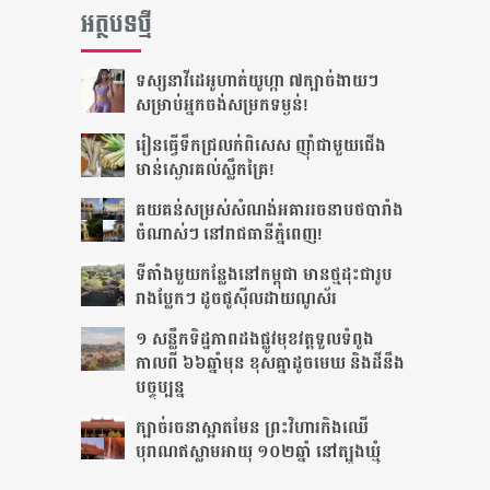
អត្ថបទថ្មី
ទស្សនា​វីដេអូ​ហាត់​យូហ្កា​ ៧​ក្បាច់​ងាយ​ៗ
សម្រាប់​អ្នក​​ចង់​សម្រកទម្ងន់!
រៀន​ធ្វើ​ទឹក​ជ្រលក់ពិសេស​​ ញ៉ាំ​ជា​មួយ​ជើង​
មាន់​ស្ងោរ​គល់​ស្លឹក​គ្រៃ!
គយគន់សម្រស់​សំណង់អគាររចនាបថបារាំង
ចំណាស់ៗ នៅរាជធានីភ្នំពេញ!
ទីតាំងមួយ​កន្លែងនៅកម្ពុជា មានថ្មដុះជារូប
រាងប្លែកៗ ដូចផូស៊ីលដាយណូស័រ
១ សន្លឹកទិដ្ឋភាពដងផ្លូវមុខវត្តទួលទំពូង
កាលពី ៦៦ឆ្នាំមុន ខុសគ្នាដូចមេឃ និងដីនឹង
បច្ចុប្បន្ន
ក្បាច់រចនាស្អាតមែន ព្រះវិហារកិងឈើ
បុរាណឥស្លាមអាយុ ១០២ឆ្នាំ នៅត្បូងឃ្មុំ