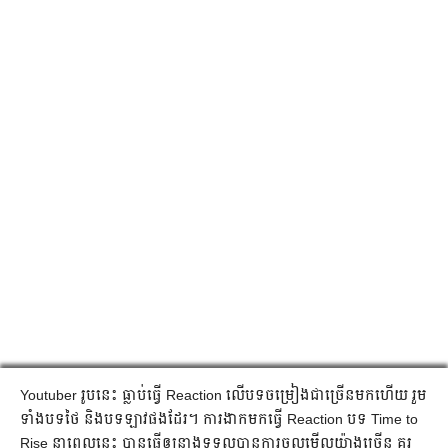
Youtuber រូបនេះ ធ្លាប់ធ្វើ Reaction លើបទចម្រៀងជាច្រើនមកហើយ រួម
ទាំងបទថៃ និងបទឡាវផងដែរ។ ការងាកមកធ្វើ Reaction បទ Time to
Rise នាពេលនេះ បានធ្វើឲ្យនាងទទួលបានការចូលមើល​យ៉ាងច្រើន គួរ