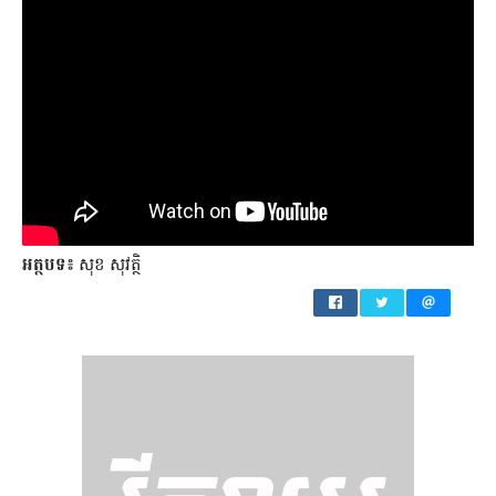
អត្ថបទ៖
សុខ សុវត្ថិ