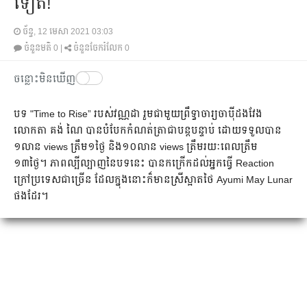
ទៀត!
ច័ន្ទ, 12 មេសា 2021 03:03
ចំនួនមតិ
0
|
ចំនួនចែករំលែក 0
ចន្លោះមិនឃើញ
បទ​​ "Time to Rise” របស់វណ្ណដា រួមជាមួយព្រឹទ្ធាចារ្យចាប៉ីដងវែង
លោកតា គង់ ណៃ បានបំបែកកំណត់ត្រាជាបន្តបន្ទាប់ ដោយទទួលបាន
១លាន views ត្រឹម១ថ្ងៃ និង១០លាន views ត្រឹមរយៈពេលត្រឹម
១៣ថ្ងៃ។ ភាពល្បីល្បាញនៃបទនេះ បានកក្រើកដល់អ្នកធ្វើ Reaction
ក្រៅប្រទេស​ជា​ច្រើន ដែលក្នុងនោះ​ក៏មានស្រីស្អាតថៃ Ayumi May Lunar
ផងដែរ។