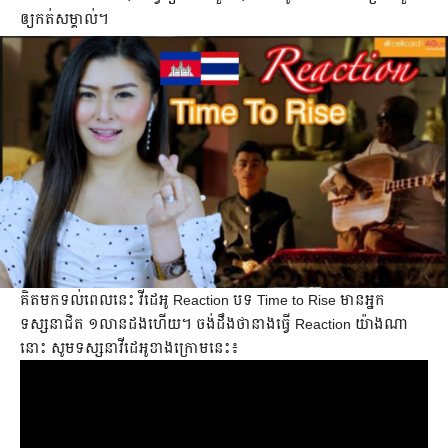
ឲ្យកត់សម្គាល់។
គិតមកទល់ពេលនេះ វីដេអូ Reaction បទ Time to Rise មានអ្នក
ទស្សនា​ជិត ១លានដងហើយ។ ចង់ដឹងថានាងធ្វើ Reaction យ៉ាងណា
នោះ សូមទស្សនា​វីដេអូខាងក្រោមនេះ៖