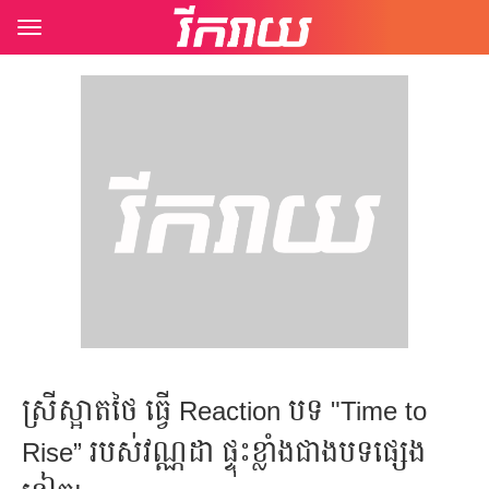
Toggle
navigation
ស្រីស្អាតថៃ ធ្វើ Reaction បទ "Time to
Rise” របស់​វណ្ណដា ផ្ទុះ​ខ្លាំងជាងបទផ្សេង