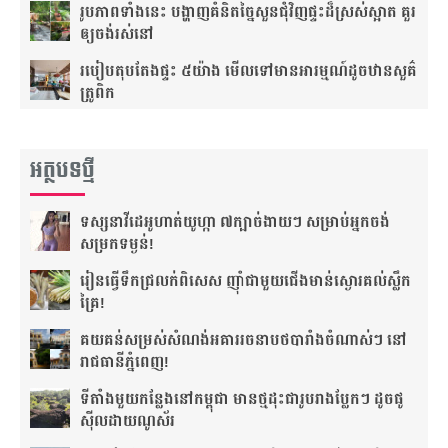
រូបភាពទាំងនេះ បង្ហាញ​គំនិត​ច្នៃ​សួន​ជុំ​វិញ​ផ្ទះ​​ដ៏​ស្រស់​ស្អាត​ ​គួរ​
ឲ្យ​ចង់​រស់​នៅ
របៀបតុបតែង​ផ្ទះ​ ៥យ៉ាង ​​​មើល​​ទៅ​មាន​អារម្មណ៍​ដូច​ឋានសួគ៌​
ត្រូពិក
អត្ថបទថ្មី
ទស្សនា​វីដេអូ​ហាត់​យូហ្កា​ ៧​ក្បាច់​ងាយ​ៗ សម្រាប់​អ្នក​​ចង់​
សម្រកទម្ងន់!
រៀន​ធ្វើ​ទឹក​ជ្រលក់ពិសេស​​ ញ៉ាំ​ជា​មួយ​ជើង​មាន់​ស្ងោរ​គល់​ស្លឹក​
គ្រៃ!
គយគន់សម្រស់​សំណង់អគាររចនាបថបារាំងចំណាស់ៗ នៅ
រាជធានីភ្នំពេញ!
ទីតាំងមួយ​កន្លែងនៅកម្ពុជា មានថ្មដុះជារូបរាងប្លែកៗ ដូចផូ
ស៊ីលដាយណូស័រ