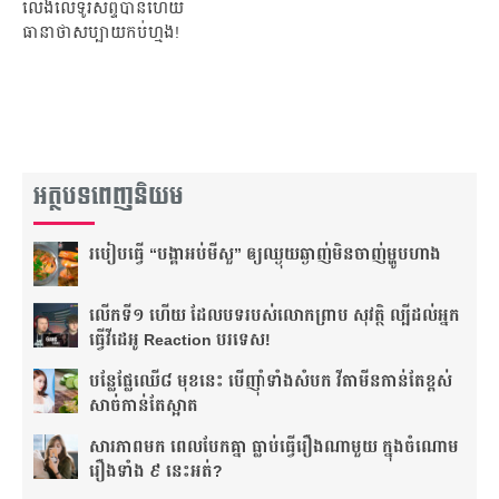
លេងលើទូរសព្ទបានហើយ
ធានាថាសប្បាយកប់ហ្មង!
អត្ថបទពេញនិយម
របៀប​ធ្វើ “បង្គា​អប់​មីសួ” ឲ្យ​ឈ្ងុយ​ឆ្ងាញ់​មិន​ចាញ់​ម្ហូប​ហាង
លើកទី១ ហើយ ដែល​បទរបស់លោកព្រាប សុវត្ថិ ល្បីដល់អ្នក
ធ្វើវីដេអូ Reaction បរទេស!
​បន្លែ​​ផ្លែឈើ​​​​​​​៨ ​​មុខនេះ បើ​​ញ៉ាំ​ទាំង​​សំបក វីតាមីន​​​​កាន់​តែ​​​ខ្ពស់
សាច់​កាន់​តែ​​ស្អាត​
សារភាពមក ពេលបែកគ្នា ធ្លាប់ធ្វើរឿងណាមួយ ក្នុងចំណោម
រឿងទាំង ៩ នេះអត់?