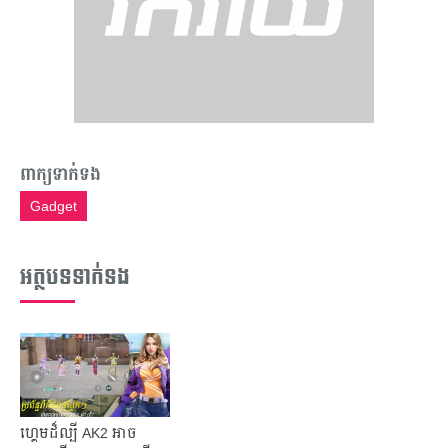
ពាក្យទាក់ទង
Gadget
អត្ថបទទាក់ទង
ហ្គេមដ៏ល្បី AK2 អាច