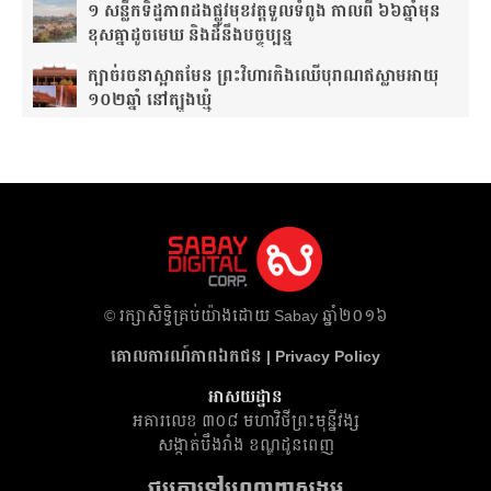
១ សន្លឹកទិដ្ឋភាពដងផ្លូវមុខវត្តទួលទំពូង កាលពី ៦៦ឆ្នាំមុន
ខុសគ្នាដូចមេឃ និងដីនឹងបច្ចុប្បន្ន
ក្បាច់រចនាស្អាតមែន ព្រះវិហារកិងឈើបុរាណឥស្លាមអាយុ
១០២ឆ្នាំ នៅត្បូងឃ្មុំ
​© រក្សា​សិទ្ធិ​គ្រប់​យ៉ាង​ដោយ​ Sabay ឆ្នាំ​២០១៦
គោលការណ៍​ភាព​ឯកជន | Privacy Policy
អាសយដ្ឋាន
អគារ​លេខ ៣០៨ មហាវិថីព្រះមុន្នីវង្ស
សង្កាត់បឹងរាំង ខណ្ឌដូនពេញ